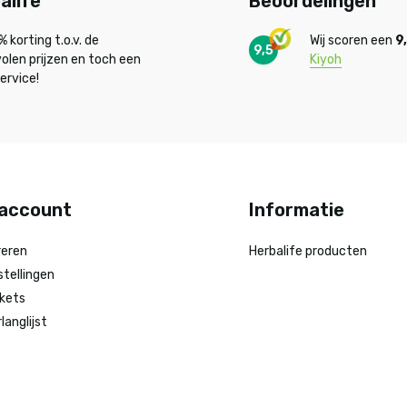
alife
Beoordelingen
 korting t.o.v. de
Wij scoren een
9
9,5
olen prijzen en toch een
Kiyoh
ervice!
 account
Informatie
reren
Herbalife producten
stellingen
ckets
rlanglijst