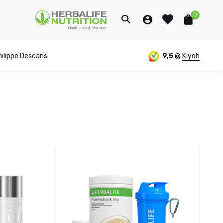
0
hilippe Descans
9,5
@
Kiyoh
Account
Account
aanmaken
aanmaken