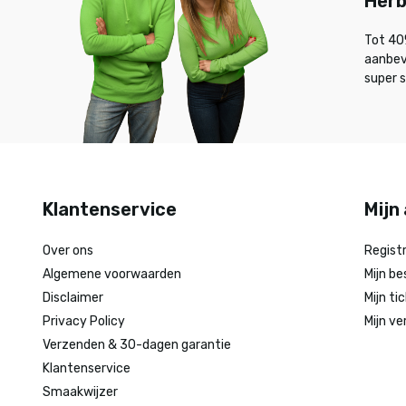
Herb
Tot 40%
aanbev
super s
Klantenservice
Mijn
Over ons
Regist
Algemene voorwaarden
Mijn be
Disclaimer
Mijn ti
Privacy Policy
Mijn ve
Verzenden & 30-dagen garantie
Klantenservice
Smaakwijzer