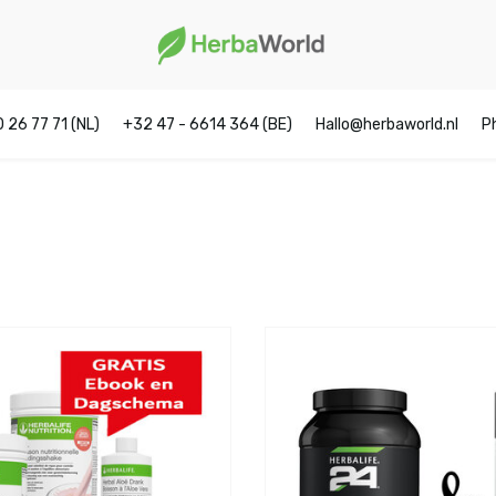
0 26 77 71 (NL)
+32 47 - 6614 364 (BE)
Hallo@herbaworld.nl
P