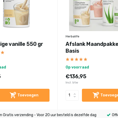
Herbalife
ige vanille 550 gr
Afslank Maandpakk
Basis
aad
Op voorraad
5
€136,95
Incl. btw
Toevoegen
Toevoeg
n Gratis verzending - Voor 20 uur besteld is dezelfde dag
Offi