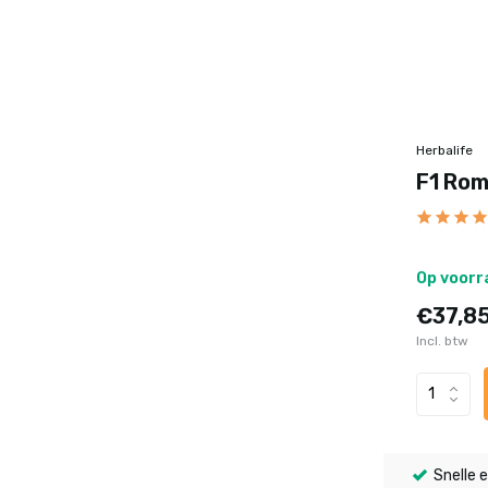
Herbalife
F1 Rom
Op voorr
€37,8
Incl. btw
Snelle e
 goedkoper! - Herbalife producten nu extra voordelig