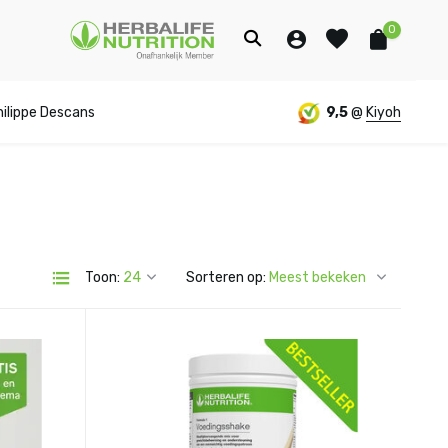
0
hilippe Descans
9,5
@
Kiyoh
Account
Account
aanmaken
aanmaken
Toon:
Sorteren op: