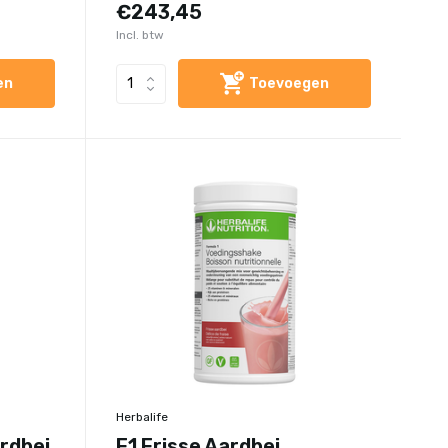
€243,45
Incl. btw
en
Toevoegen
Herbalife
ardbei
F1 Frisse Aardbei