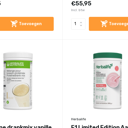
5
€55,95
Incl. btw
Toevoegen
Toevoeg
Herbalife
ne drankmix vanille
F1 Limited Edition A