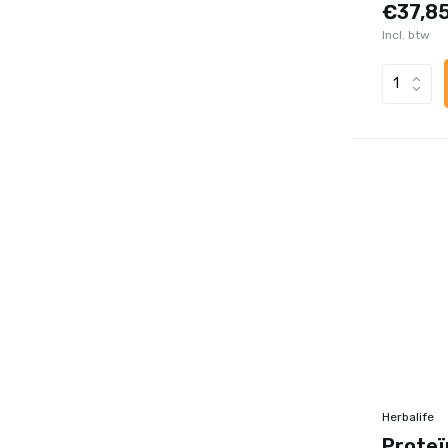
€37,8
Incl. btw
Herbalife
Proteï