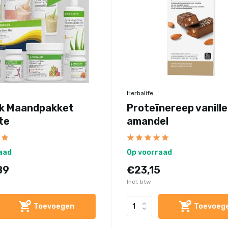
Herbalife
nk Maandpakket
Proteïnereep vanille
te
amandel
aad
Op voorraad
89
€23,15
Incl. btw
Toevoegen
Toevoeg