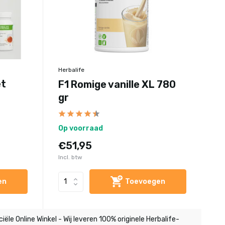
Herbalife
et
F1 Romige vanille XL 780
gr
Op voorraad
€51,95
Incl. btw
en
Toevoegen
ciële Online Winkel - Wij leveren 100% originele Herbalife-
Tot