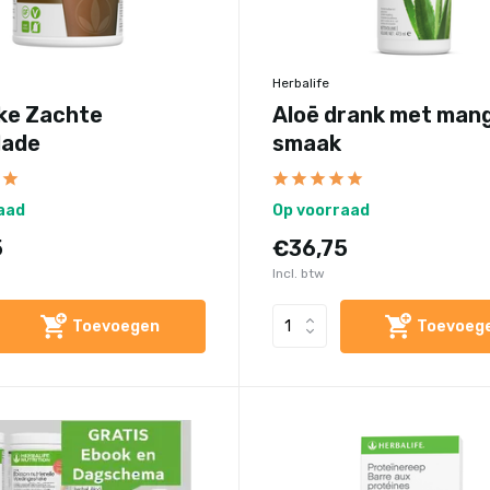
Herbalife
ke Zachte
Aloë drank met man
lade
smaak
aad
Op voorraad
5
€36,75
Incl. btw
Toevoegen
Toevoeg