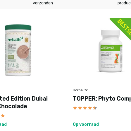
verzonden
product
Herbalife
ited Edition Dubai
TOPPER: Phyto Com
Chocolade
aad
Op voorraad