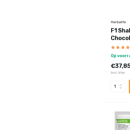
Herbalife
F1 Sha
Choco
Op voorr
€37,8
Incl. btw