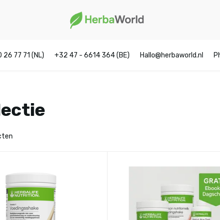
0 26 77 71 (NL)
+32 47 - 6614 364 (BE)
Hallo@herbaworld.nl
P
lectie
cten