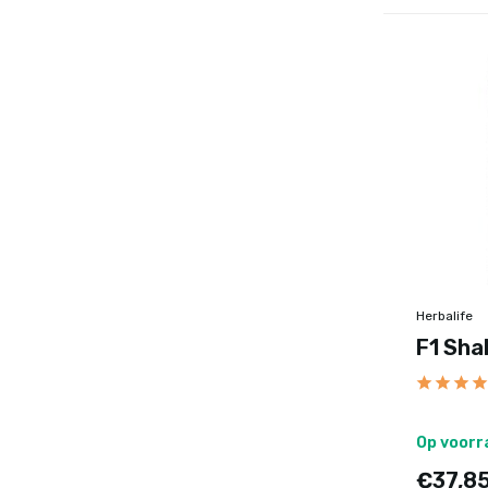
Herbalife
F1 Sha
Op voorr
€37,8