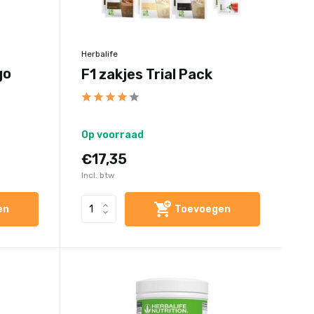
Herbalife
go
F1 zakjes Trial Pack
Op voorraad
€17,35
Incl. btw
en
Toevoegen